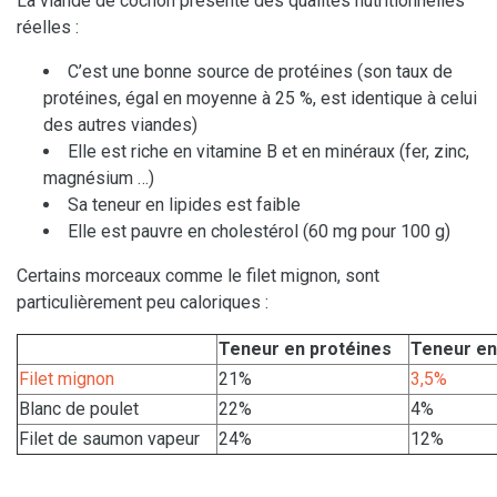
La viande de cochon présente des qualités nutritionnelles
réelles :
C’est une bonne source de protéines (son taux de
protéines, égal en moyenne à 25 %, est identique à celui
des autres viandes)
Elle est riche en vitamine B et en minéraux (fer, zinc,
magnésium …)
Sa teneur en lipides est faible
Elle est pauvre en cholestérol (60 mg pour 100 g)
Certains morceaux comme le filet mignon, sont
particulièrement peu caloriques :
Teneur en protéines
Teneur en 
Filet mignon
21%
3,5%
Blanc de poulet
22%
4%
Filet de saumon vapeur
24%
12%