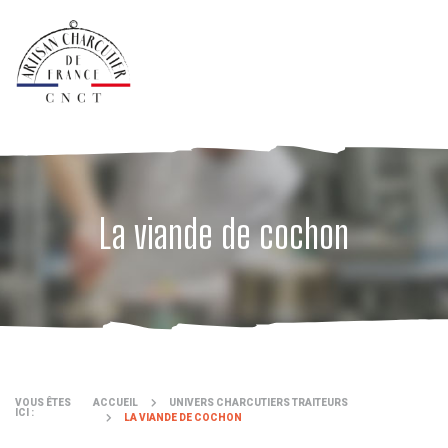
Aller
au
contenu
principal
La viande de cochon
VOUS ÊTES
ACCUEIL
UNIVERS CHARCUTIERS TRAITEURS
ICI :
LA VIANDE DE COCHON