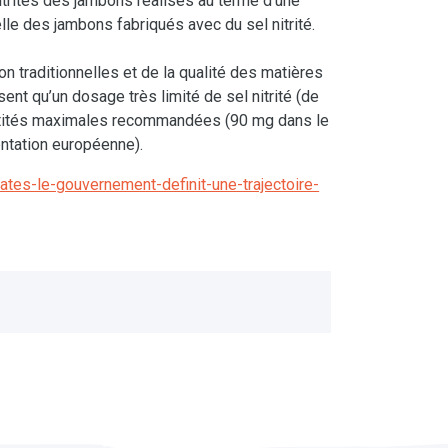
n nitrites des jambons réalisés au terme d’une
le des jambons fabriqués avec du sel nitrité.
n traditionnelles et de la qualité des matières
isent qu’un dosage très limité de sel nitrité (de
antités maximales recommandées (90 mg dans le
ntation européenne).
itrates-le-gouvernement-definit-une-trajectoire-