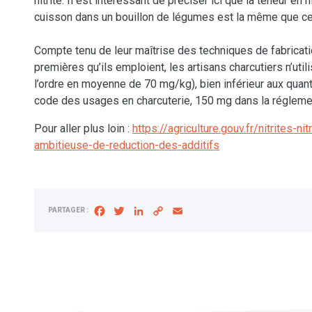
nitrité. Il est intéressant de préciser ici que la teneur e
cuisson dans un bouillon de légumes est la même que cel
Compte tenu de leur maîtrise des techniques de fabricatio
premières qu’ils emploient, les artisans charcutiers n’util
l’ordre en moyenne de 70 mg/kg), bien inférieur aux qu
code des usages en charcuterie, 150 mg dans la régleme
Pour aller plus loin :
https://agriculture.gouv.fr/nitrites-n
ambitieuse-de-reduction-des-additifs
Facebook
Twitter
LinkedIn
Copy
Email
PARTAGER :
Link