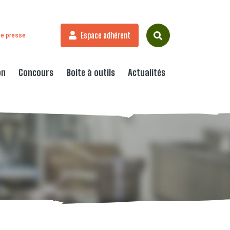
Espace adhérent
e presse
on
Concours
Boite à outils
Actualités